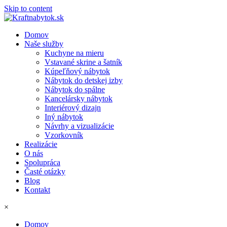
Skip to content
Domov
Naše služby
Kuchyne na mieru
Vstavané skrine a šatník
Kúpeľňový nábytok
Nábytok do detskej izby
Nábytok do spálne
Kancelársky nábytok
Interiérový dizajn
Iný nábytok
Návrhy a vizualizácie
Vzorkovník
Realizácie
O nás
Spolupráca
Časté otázky
Blog
Kontakt
×
Domov