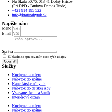
Na Skalu 507/6, 013 41 Dolný Hričov
(Pri DPD - Budova Demos Trade)
+421 914 195 522
info@kraftnabytok.sk
Napíšte nám
Meno
Email
Správa
Súhlasím so spracovaním osobných údajov
Odoslať
Služby
Kuchyne na mieru
Nábytok do spálne
Kancelársky nábytok
Nábytok do detskej izby
Vstavané skrine a šatník
Interiérový dizajn
Kuchyne na mieru
Nábytok do spálne