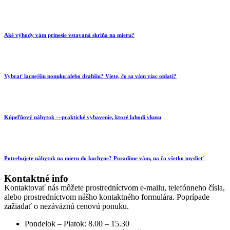
Aké výhody vám prinesie vstavaná skriňa na mieru?
Vybrať lacnejšiu ponuku alebo drahšiu? Viete, čo sa vám viac oplatí?
Kúpeľňový nábytok —praktické vybavenie, ktoré lahodí vkusu
Potrebujete nábytok na mieru do kuchyne? Poradíme vám, na čo všetko myslieť
Kontaktné info
Kontaktovať nás môžete prostredníctvom e-mailu, telefónneho čísla,
alebo prostredníctvom nášho kontaktného formulára. Poprípade
zažiadať o nezáväznú cenovú ponuku.
Pondelok – Piatok: 8.00 – 15.30