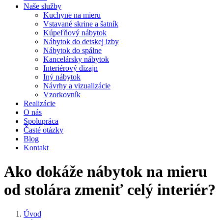
Naše služby
Kuchyne na mieru
Vstavané skrine a šatník
Kúpeľňový nábytok
Nábytok do detskej izby
Nábytok do spálne
Kancelársky nábytok
Interiérový dizajn
Iný nábytok
Návrhy a vizualizácie
Vzorkovník
Realizácie
O nás
Spolupráca
Časté otázky
Blog
Kontakt
Ako dokáže nábytok na mieru
od stolára zmeniť celý interiér?
Úvod