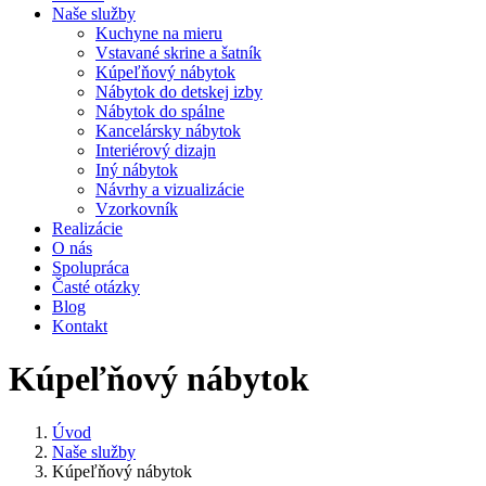
Naše služby
Kuchyne na mieru
Vstavané skrine a šatník
Kúpeľňový nábytok
Nábytok do detskej izby
Nábytok do spálne
Kancelársky nábytok
Interiérový dizajn
Iný nábytok
Návrhy a vizualizácie
Vzorkovník
Realizácie
O nás
Spolupráca
Časté otázky
Blog
Kontakt
Kúpeľňový nábytok
Úvod
Naše služby
Kúpeľňový nábytok