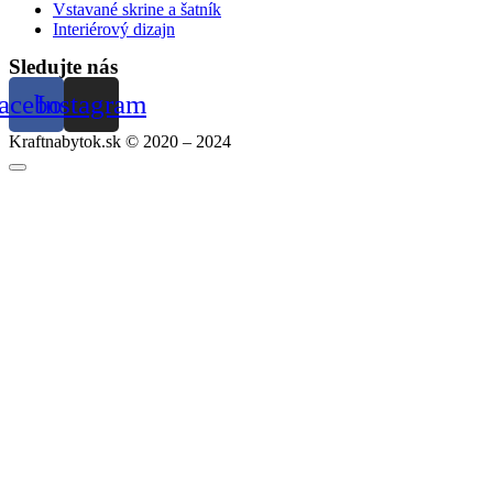
Vstavané skrine a šatník
Interiérový dizajn
Sledujte nás
acebook
Instagram
Kraftnabytok.sk © 2020 – 2024