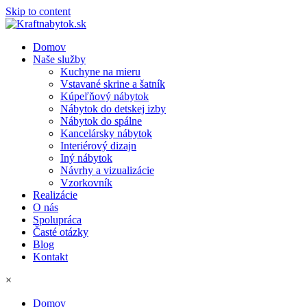
Skip to content
Domov
Naše služby
Kuchyne na mieru
Vstavané skrine a šatník
Kúpeľňový nábytok
Nábytok do detskej izby
Nábytok do spálne
Kancelársky nábytok
Interiérový dizajn
Iný nábytok
Návrhy a vizualizácie
Vzorkovník
Realizácie
O nás
Spolupráca
Časté otázky
Blog
Kontakt
×
Domov