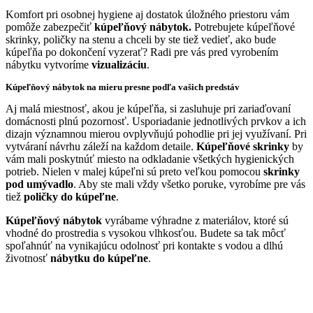
Komfort pri osobnej hygiene aj dostatok úložného priestoru vám
pomôže zabezpečiť
kúpeľňový nábytok.
Potrebujete kúpeľňové
skrinky, poličky na stenu a chceli by ste tiež vedieť, ako bude
kúpeľňa po dokončení vyzerať? Radi pre vás pred vyrobením
nábytku vytvoríme
vizualizáciu
.
Kúpeľňový nábytok na mieru presne podľa vašich predstáv
Aj malá miestnosť, akou je kúpeľňa, si zasluhuje pri zariaďovaní
domácnosti plnú pozornosť. Usporiadanie jednotlivých prvkov a ich
dizajn významnou mierou ovplyvňujú pohodlie pri jej využívaní. Pri
vytváraní návrhu záleží na každom detaile.
Kúpeľňové skrinky
by
vám mali poskytnúť miesto na odkladanie všetkých hygienických
potrieb. Nielen v malej kúpeľni sú preto veľkou pomocou
skrinky
pod umývadlo
. Aby ste mali vždy všetko poruke, vyrobíme pre vás
tiež
poličky do kúpeľne
.
Kúpeľňový nábytok
vyrábame výhradne z materiálov, ktoré sú
vhodné do prostredia s vysokou vlhkosťou. Budete sa tak môcť
spoľahnúť na vynikajúcu odolnosť pri kontakte s vodou a dlhú
životnosť
nábytku do kúpeľne
.