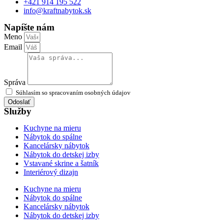
+421 914 195 522
info@kraftnabytok.sk
Napíšte nám
Meno
Email
Správa
Súhlasím so spracovaním osobných údajov
Odoslať
Služby
Kuchyne na mieru
Nábytok do spálne
Kancelársky nábytok
Nábytok do detskej izby
Vstavané skrine a šatník
Interiérový dizajn
Kuchyne na mieru
Nábytok do spálne
Kancelársky nábytok
Nábytok do detskej izby