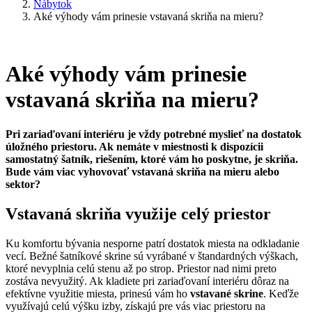
Nábytok
Aké výhody vám prinesie vstavaná skriňa na mieru?
Aké výhody vám prinesie
vstavaná skriňa na mieru?
Pri zariaďovaní interiéru je vždy potrebné myslieť na dostatok
úložného priestoru. Ak nemáte v miestnosti k dispozícii
samostatný šatník, riešením, ktoré vám ho poskytne, je skriňa.
Bude vám viac vyhovovať vstavaná skriňa na mieru alebo
sektor?
Vstavaná skriňa využije celý priestor
Ku komfortu bývania nesporne patrí dostatok miesta na odkladanie
vecí. Bežné šatníkové skrine sú vyrábané v štandardných výškach,
ktoré nevyplnia celú stenu až po strop. Priestor nad nimi preto
zostáva nevyužitý. Ak kladiete pri zariaďovaní interiéru dôraz na
efektívne využitie miesta, prinesú vám ho
vstavané
skrine
. Keďže
využívajú celú výšku izby, získajú pre vás viac priestoru na