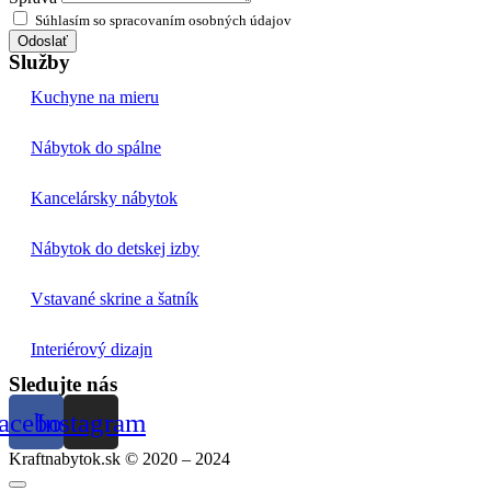
Súhlasím so spracovaním osobných údajov
Odoslať
Služby
Kuchyne na mieru
Nábytok do spálne
Kancelársky nábytok
Nábytok do detskej izby
Vstavané skrine a šatník
Interiérový dizajn
Sledujte nás
acebook
Instagram
Kraftnabytok.sk © 2020 – 2024