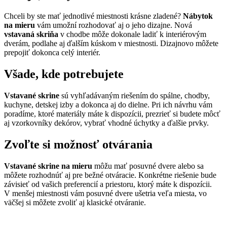
Chceli by ste mať jednotlivé miestnosti krásne zladené?
Nábytok
na mieru
vám umožní rozhodovať aj o jeho dizajne. Nová
vstavaná skriňa
v chodbe môže dokonale ladiť k interiérovým
dverám, podlahe aj ďalším kúskom v miestnosti. Dizajnovo môžete
prepojiť dokonca celý interiér.
Všade, kde potrebujete
Vstavané skrine
sú vyhľadávaným riešením do spálne, chodby,
kuchyne, detskej izby a dokonca aj do dielne. Pri ich návrhu vám
poradíme, ktoré materiály máte k dispozícii, prezrieť si budete môcť
aj vzorkovníky dekórov, vybrať vhodné úchytky a ďalšie prvky.
Zvoľte si možnosť otvárania
Vstavané skrine na mieru
môžu mať posuvné dvere alebo sa
môžete rozhodnúť aj pre bežné otváracie. Konkrétne riešenie bude
závisieť od vašich preferencií a priestoru, ktorý máte k dispozícii.
V menšej miestnosti vám posuvné dvere ušetria veľa miesta, vo
väčšej si môžete zvoliť aj klasické otváranie.