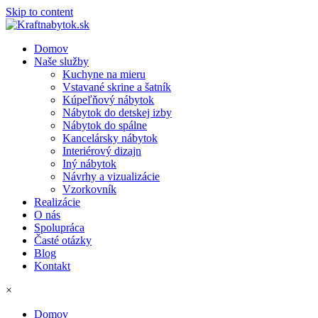
Skip to content
Domov
Naše služby
Kuchyne na mieru
Vstavané skrine a šatník
Kúpeľňový nábytok
Nábytok do detskej izby
Nábytok do spálne
Kancelársky nábytok
Interiérový dizajn
Iný nábytok
Návrhy a vizualizácie
Vzorkovník
Realizácie
O nás
Spolupráca
Časté otázky
Blog
Kontakt
×
Domov