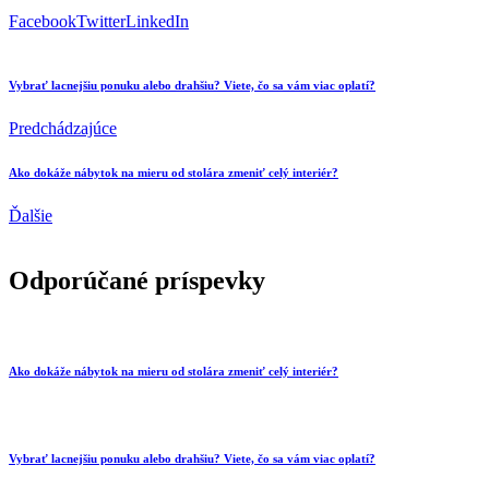
Facebook
Twitter
LinkedIn
Vybrať lacnejšiu ponuku alebo drahšiu? Viete, čo sa vám viac oplatí?
Predchádzajúce
Ako dokáže nábytok na mieru od stolára zmeniť celý interiér?
Ďalšie
Odporúčané príspevky
Ako dokáže nábytok na mieru od stolára zmeniť celý interiér?
Vybrať lacnejšiu ponuku alebo drahšiu? Viete, čo sa vám viac oplatí?