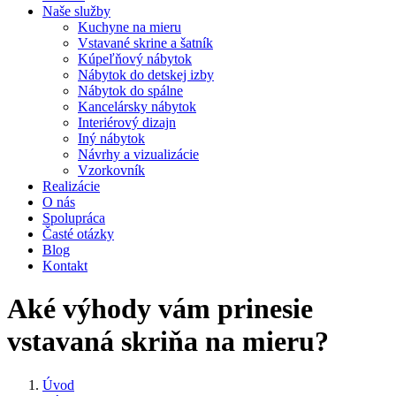
Naše služby
Kuchyne na mieru
Vstavané skrine a šatník
Kúpeľňový nábytok
Nábytok do detskej izby
Nábytok do spálne
Kancelársky nábytok
Interiérový dizajn
Iný nábytok
Návrhy a vizualizácie
Vzorkovník
Realizácie
O nás
Spolupráca
Časté otázky
Blog
Kontakt
Aké výhody vám prinesie
vstavaná skriňa na mieru?
Úvod