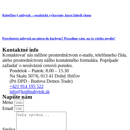
Kúpeľňový nábytok —praktické vybavenie, ktoré lahodí vkusu
Potrebujete nábytok na mieru do kuchyne? Poradíme vám, na čo všetko myslieť
Kontaktné info
Kontaktovať nás môžete prostredníctvom e-mailu, telefónneho čísla,
alebo prostredníctvom nášho kontaktného formulára. Poprípade
zažiadať o nezáväznú cenovú ponuku.
Pondelok – Piatok: 8.00 – 15.30
Na Skalu 507/6, 013 41 Dolný Hričov
(Pri DPD - Budova Demos Trade)
+421 914 195 522
info@kraftnabytok.sk
Napíšte nám
Meno
Email
Správa