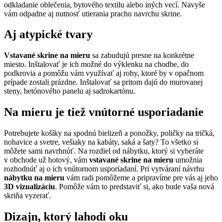
odkladanie oblečenia, bytového textilu alebo iných vecí. Navyše
vám odpadne aj nutnosť utierania prachu navrchu skrine.
Aj atypické tvary
Vstavané skrine na mieru
sa zabudujú presne na konkrétne
miesto. Inštalovať je ich možné do výklenku na chodbe, do
podkrovia a pomôžu vám využívať aj rohy, ktoré by v opačnom
prípade zostali prázdne. Inštalovať sa pritom dajú do murovanej
steny, betónového panelu aj sadrokartónu.
Na mieru je tiež vnútorné usporiadanie
Potrebujete košíky na spodnú bielizeň a ponožky, poličky na tričká,
nohavice a svetre, vešiaky na kabáty, saká a šaty? To všetko si
môžete sami navrhnúť. Na rozdiel od nábytku, ktorý si vyberáte
v obchode už hotový, vám
vstavané skrine na mieru
umožnia
rozhodnúť aj o ich vnútornom usporiadaní. Pri vytváraní návrhu
nábytku na mieru
vám radi pomôžeme a pripravíme pre vás aj jeho
3D vizualizáciu
. Pomôže vám to predstaviť si, ako bude vaša nová
skriňa vyzerať.
Dizajn, ktorý lahodí oku