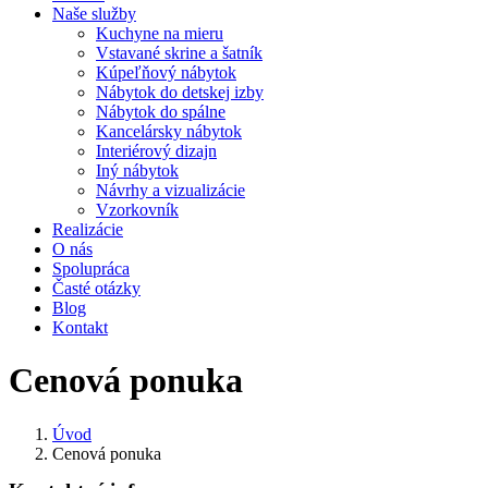
Naše služby
Kuchyne na mieru
Vstavané skrine a šatník
Kúpeľňový nábytok
Nábytok do detskej izby
Nábytok do spálne
Kancelársky nábytok
Interiérový dizajn
Iný nábytok
Návrhy a vizualizácie
Vzorkovník
Realizácie
O nás
Spolupráca
Časté otázky
Blog
Kontakt
Cenová ponuka
Úvod
Cenová ponuka