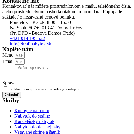
Kontaktné info
Kontaktovať nás môžete prostredníctvom e-mailu, telefónneho čísla,
alebo prostredníctvom nášho kontaktného formulára. Poprípade
zažiadať o nezáväznú cenovú ponuku.
Pondelok – Piatok: 8.00 – 15.30
Na Skalu 507/6, 013 41 Dolný Hričov
(Pri DPD - Budova Demos Trade)
+421 914 195 522
info@kraftnabytok.sk
Napíšte nám
Meno
Email
Správa
Súhlasím so spracovaním osobných údajov
Odoslať
Služby
Kuchyne na mieru
Nábytok do spálne
Kancelársky nábytok
Nábytok do detskej izby
Vstavané skrine a šatník