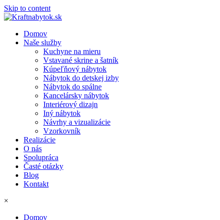
Skip to content
Domov
Naše služby
Kuchyne na mieru
Vstavané skrine a šatník
Kúpeľňový nábytok
Nábytok do detskej izby
Nábytok do spálne
Kancelársky nábytok
Interiérový dizajn
Iný nábytok
Návrhy a vizualizácie
Vzorkovník
Realizácie
O nás
Spolupráca
Časté otázky
Blog
Kontakt
×
Domov